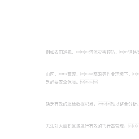
适用场景
需通过高空视角进行拍摄：
例如农田巡视、河流灾害预防、道路
作业环境危险恶劣：
山区、荒漠、高温等作业环境下，
乏必要安全保障。
缺乏数据管理系统：
缺乏有效的巡检数据积累，难以整合分析
缺乏统一的平台：
无法对大面积区域进行有效的飞行器管理。