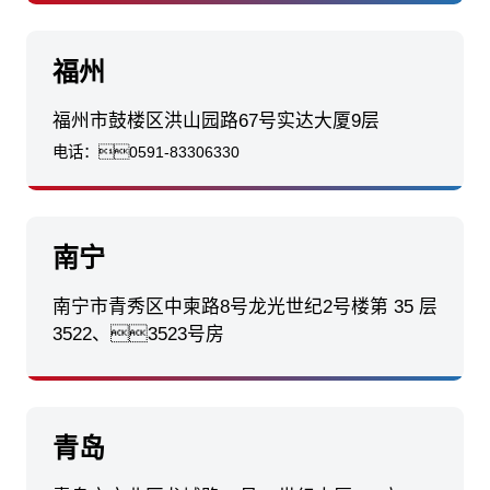
福州
福州市鼓楼区洪山园路67号实达大厦9层
电话：
0591-83306330
南宁
南宁市青秀区中柬路8号龙光世纪2号楼第 35 层
3522、3523号房
青岛