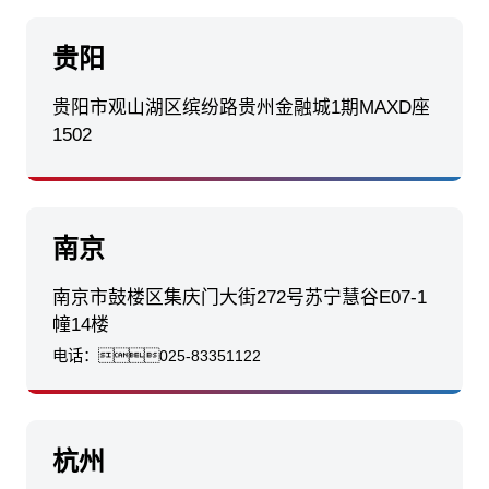
贵阳
贵阳市观山湖区缤纷路贵州金融城1期MAXD座
1502
南京
南京市鼓楼区集庆门大街272号苏宁慧谷E07-1
幢14楼
电话：
025-83351122
杭州