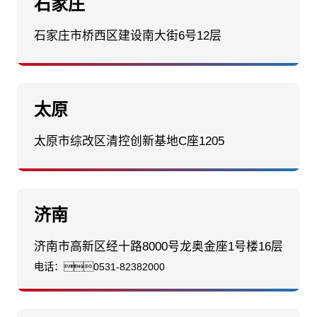
石家庄
石家庄市桥西区建设南大街6号12层
太原
太原市综改区清控创新基地C座1205
济南
济南市高新区经十路8000号龙奥金座1号楼16层
电话：
0531-82382000