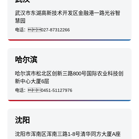
武汉市东湖高新技术开发区金融港一路光谷智
慧园
电话：
027-87312266
哈尔滨
哈尔滨市松北区创新三路800号国际农业科技创
新中心大厦6层
电话：
0451-51127976
沈阳
沈阳市浑南区浑南三路1-8号清华同方大厦A座