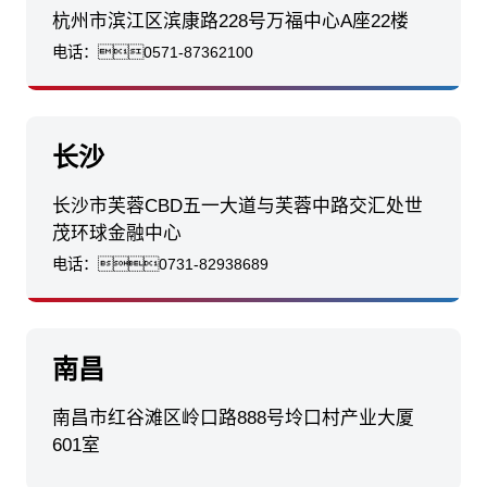
杭州市滨江区滨康路228号万福中心A座22楼
电话：
0571-87362100
长沙
长沙市芙蓉CBD五一大道与芙蓉中路交汇处世
茂环球金融中心
电话：
0731-82938689
南昌
南昌市红谷滩区岭口路888号坽口村产业大厦
601室