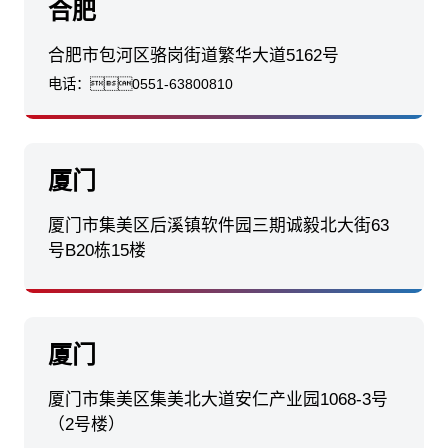
合肥
合肥市包河区骆岗街道繁华大道5162号
电话：
0551-63800810
厦门
厦门市集美区后溪镇软件园三期诚毅北大街63
号B20栋15楼
厦门
厦门市集美区集美北大道安仁产业园1068-3号
（2号楼）