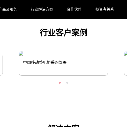

产品及服务
行业解决方案
合作伙伴
投资者关系
行业客户案例
中国移动整机柜采购部署