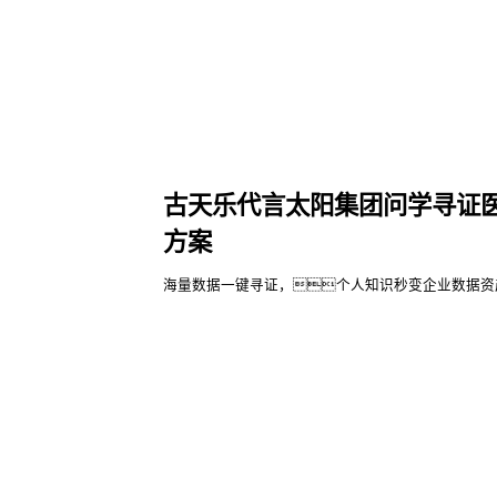
古天乐代言太阳集团问学寻证
方案
海量数据一键寻证，个人知识秒变企业数据资
古天乐代
了解更多
古天乐代
股票代
山石网科
码：000034.SZ