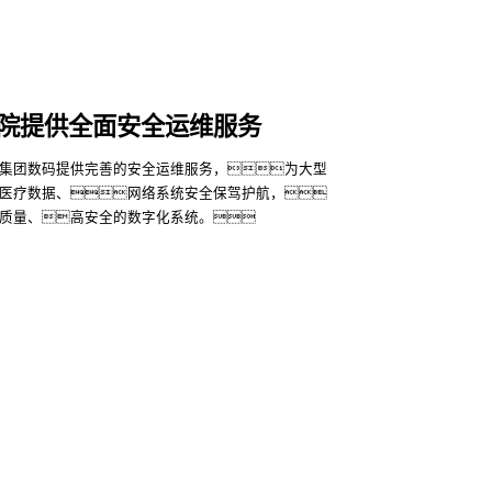
院提供全面安全运维服务
集团数码提供完善的安全运维服务，为大型
医疗数据、网络系统安全保驾护航，
质量、高安全的数字化系统。
更多
问学
联系我们
商桥