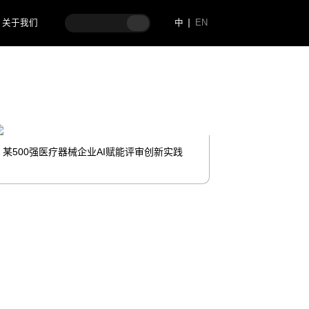
关于我们
中
EN
安全运维服务
某全国知名儿童医院安全