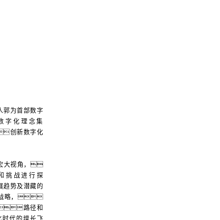
人郭为首部数字
数字化理念集
创新数字化
宏大视角，
和挑战进行探
展趋势及潜藏的
战略，
路径和
化时代的增长飞