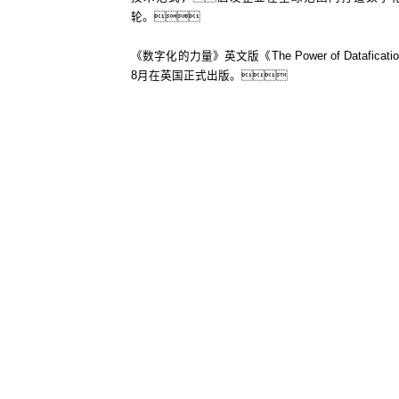
轮。
《数字化的力量》英文版《The Power of Dataficat
8月在英国正式出版。
购买中文版
购买英文