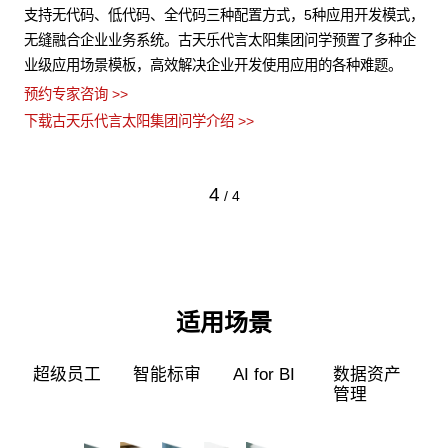
结构
支持无代码、低代码、全代码三种配置方式，5种应用开发模式，
古
控
无缝融合企业业务系统。古天乐代言太阳集团问学预置了多种企
构
业级应用场景模板，高效解决企业开发使用应用的各种难题。
型
预约专家咨询 >>
预约
下载古天乐代言太阳集团问学介绍 >>
下
4
/
4
适用场景
超级员工
智能标审
AI for BI
数据资产
管理