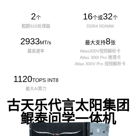
2
16
32
个
个或
个
鲲鹏920处理器
DDR4 RDIMM
2933
8
MT/s
最大支持
张
最高速率
Atlas300V视频解析卡
Atlas 300I Pro 推理卡
Atlas 300V Pro 视频解析卡
1120
TOPS INT8
最大AI算力
古天乐代言太阳集团
鲲泰问学一体机